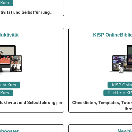
Kurs
tivität
und Selbstführung.
.
uktivität
KISP OnlineBibli
 zum Kurs
KISP Onlin
Kurs
Direkt
zur KIS
duktivität
und Selbstführung
per
Checklisten, Templates, Tuto
.
Ihr
sbooster
Newbie