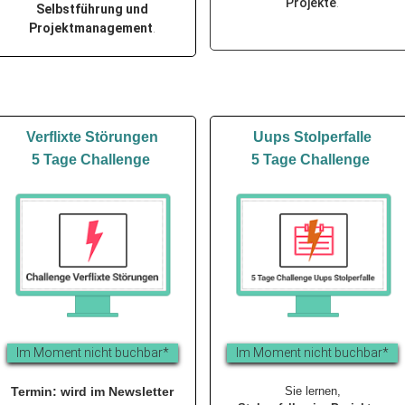
Projekte
.
Selbstführung und
Projektmanagement
.
Verflixte Störungen
Uups Stolperfalle
5 Tage Challenge
5 Tage Challenge
Im Moment nicht buchbar*
Im Moment nicht buchbar*
Termin: wird im Newsletter
Sie lernen,