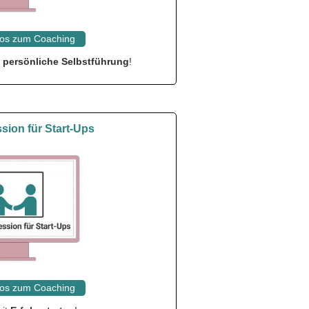
fos zum Coaching
e
persönliche Selbstführung
!
ssion für Start-Ups
fos zum Coaching