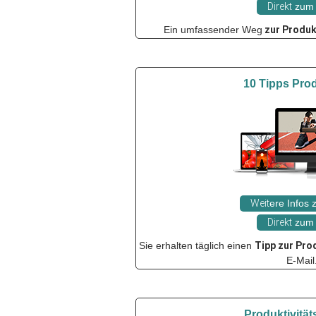
Direkt
zum 
Ein umfassender Weg
zur Produk
10 Tipps Prod
Weit
ere Infos
Direkt
zum 
Sie erhalten täglich einen
Tipp zur Pro
E-Mail
Produktivität