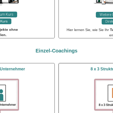
 zum Kurs
Weitere 
Kurs
Direk
ojekte ohne
Hier lernen Sie, wie Sie Ihr
T
len.
en
Einzel-Coachings
r Unternehmer
8 x 3 Struk