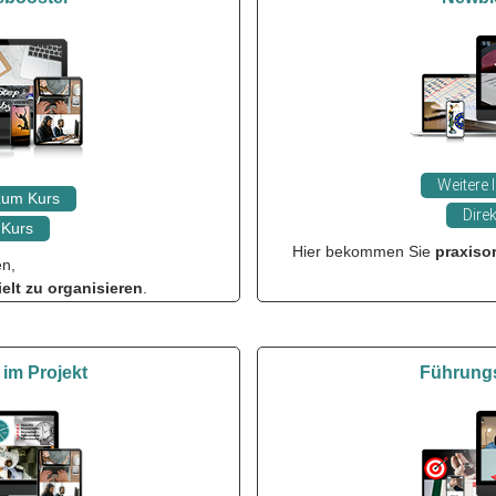
Weitere 
 zum Kurs
Direk
Kurs
Hier bekommen Sie
praxisor
en,
ielt zu organisieren
.
 im Projekt
Führung