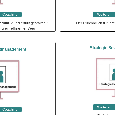
um Coaching
Weit
ere In
oduktiv
und
erfüllt gestalten?
Der Durchbruch für Ihr
ing
ein effizienter Weg
Strategie Se
ektmanagement
Weit
ere In
um Coaching