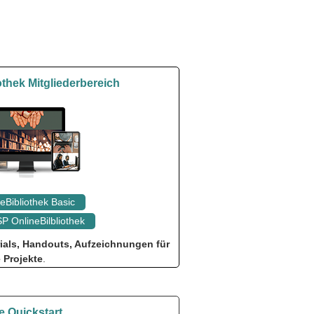
othek Mitgliederbereich
eBibliothek Basic
P OnlineBilbliothek
rials, Handouts, Aufzeichnungen für
e Projekte
.
 Quickstart