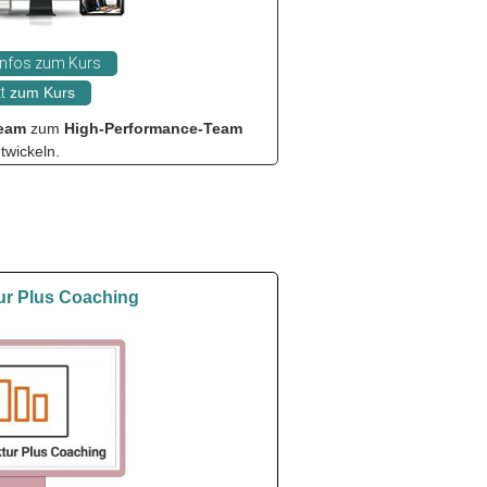
Infos zum Kurs
t
zum Kurs
eam
zum
High-Performance-Team
twickeln.
tur Plus Coaching