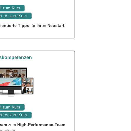
t
zum Kurs
Infos zum Kurs
ientierte Tipps
für Ihren
Neustart.
skompetenzen
t
zum Kurs
Infos zum Kurs
eam
zum
High-Performance-Team
twickeln.