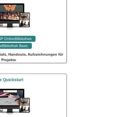
P OnlineBilbliothek
eBibliothek Basic
rials, Handouts, Aufzeichnungen für
e Projekte
.
 Quickstart