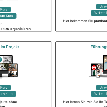
Direk
Kurs
Weitere 
 zum Kurs
Hier bekommen Sie
praxisor
en,
ielt zu organisieren
.
 im Projekt
Führung
Kurs
Direk
 zum Kurs
Weitere 
ojekte ohne
Hier lernen Sie, wie Sie Ihr
T
len.
en