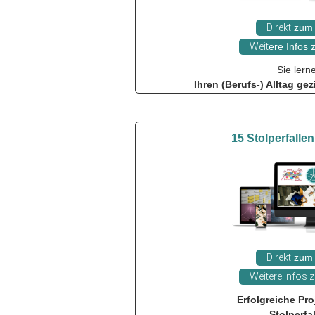
Direkt
zum 
Weit
ere Infos
Sie lern
Ihren (Berufs-) Alltag gez
15 Stolperfallen
Direkt
zum 
Weitere Infos
Erfolgreiche Pr
Stolperfal