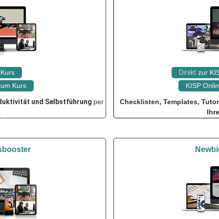
Kurs
Direkt
zur KIS
 zum Kurs
KISP Onlin
duktivität
und Selbstführung
per
Checklisten, Templates, Tuto
.
Ihr
sbooster
Newbie