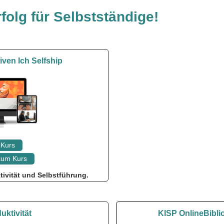
folg für Selbstständige!
ven Ich Selfship
Kurs
 zum Kurs
ivität
und Selbstführung.
uktivität
KISP OnlineBibli