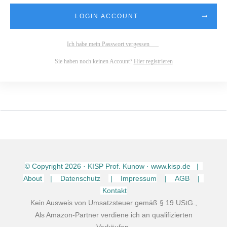
LOGIN ACCOUNT
Ich habe mein Passwort vergessen
Sie haben noch keinen Account?
Hier registrieren
© Copyright
2026
· KISP Prof. Kunow · www.kisp.de |
About
| Datenschutz
| Impressum
| AGB
|
Kontakt
Kein Ausweis von Umsatzsteuer gemäß § 19 UStG.,
Als Amazon-Partner verdiene ich an qualifizierten