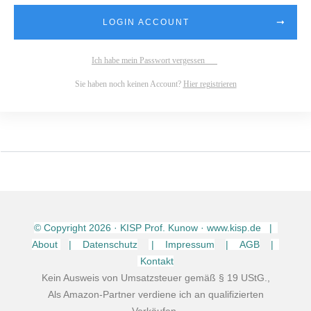
LOGIN ACCOUNT
Ich habe mein Passwort vergessen
Sie haben noch keinen Account?
Hier registrieren
© Copyright
2026
· KISP Prof. Kunow · www.kisp.de |
About
| Datenschutz
| Impressum
| AGB
|
Kontakt
Kein Ausweis von Umsatzsteuer gemäß § 19 UStG.,
Als Amazon-Partner verdiene ich an qualifizierten