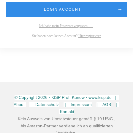
LOGIN ACCOUNT
Ich habe mein Passwort vergessen
Sie haben noch keinen Account?
Hier registrieren
© Copyright
2026
· KISP Prof. Kunow · www.kisp.de |
About
| Datenschutz
| Impressum
| AGB
|
Kontakt
Kein Ausweis von Umsatzsteuer gemäß § 19 UStG.,
Als Amazon-Partner verdiene ich an qualifizierten