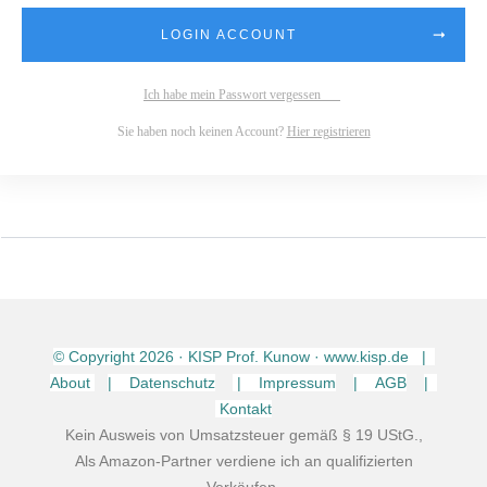
LOGIN ACCOUNT
Ich habe mein Passwort vergessen
Sie haben noch keinen Account?
Hier registrieren
© Copyright
2026
· KISP Prof. Kunow · www.kisp.de |
About
| Datenschutz
| Impressum
| AGB
|
Kontakt
Kein Ausweis von Umsatzsteuer gemäß § 19 UStG.,
Als Amazon-Partner verdiene ich an qualifizierten