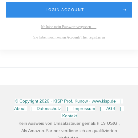
LOGIN ACCOUNT
Ich habe mein Passwort vergessen
Sie haben noch keinen Account?
Hier registrieren
© Copyright
2026
· KISP Prof. Kunow · www.kisp.de |
About
| Datenschutz
| Impressum
| AGB
|
Kontakt
Kein Ausweis von Umsatzsteuer gemäß § 19 UStG.,
Als Amazon-Partner verdiene ich an qualifizierten