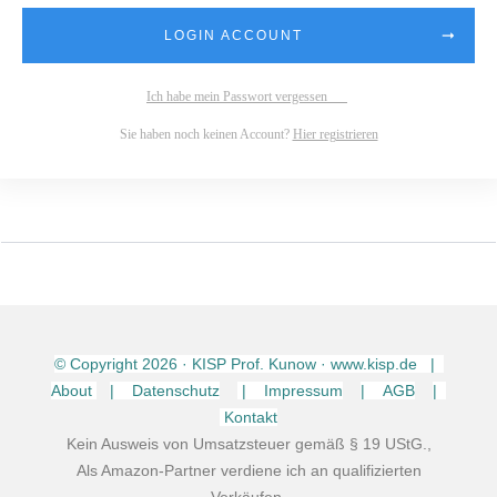
LOGIN ACCOUNT
Ich habe mein Passwort vergessen
Sie haben noch keinen Account?
Hier registrieren
© Copyright
2026
· KISP Prof. Kunow · www.kisp.de |
About
| Datenschutz
| Impressum
| AGB
|
Kontakt
Kein Ausweis von Umsatzsteuer gemäß § 19 UStG.,
Als Amazon-Partner verdiene ich an qualifizierten