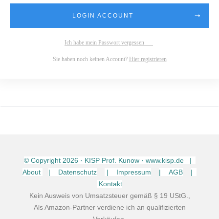
LOGIN ACCOUNT
Ich habe mein Passwort vergessen
Sie haben noch keinen Account?
Hier registrieren
© Copyright
2026
· KISP Prof. Kunow · www.kisp.de |
About
| Datenschutz
| Impressum
| AGB
|
Kontakt
Kein Ausweis von Umsatzsteuer gemäß § 19 UStG.,
Als Amazon-Partner verdiene ich an qualifizierten