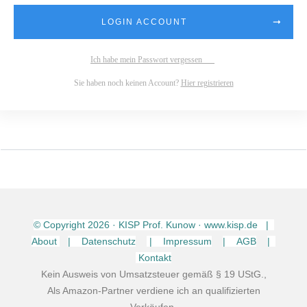
LOGIN ACCOUNT
Ich habe mein Passwort vergessen
Sie haben noch keinen Account?
Hier registrieren
© Copyright
2026
· KISP Prof. Kunow · www.kisp.de |
About
| Datenschutz
| Impressum
| AGB
|
Kontakt
Kein Ausweis von Umsatzsteuer gemäß § 19 UStG.,
Als Amazon-Partner verdiene ich an qualifizierten