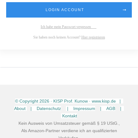
LOGIN ACCOUNT
Ich habe mein Passwort vergessen
Sie haben noch keinen Account?
Hier registrieren
© Copyright
2026
· KISP Prof. Kunow · www.kisp.de |
About
| Datenschutz
| Impressum
| AGB
|
Kontakt
Kein Ausweis von Umsatzsteuer gemäß § 19 UStG.,
Als Amazon-Partner verdiene ich an qualifizierten