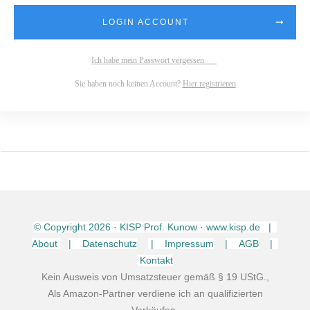
LOGIN ACCOUNT
Ich habe mein Passwort vergessen
Sie haben noch keinen Account?
Hier registrieren
© Copyright
2026
· KISP Prof. Kunow · www.kisp.de |
About
| Datenschutz
| Impressum
| AGB
|
Kontakt
Kein Ausweis von Umsatzsteuer gemäß § 19 UStG.,
Als Amazon-Partner verdiene ich an qualifizierten