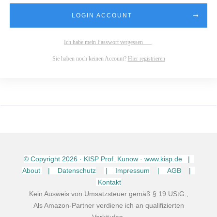
LOGIN ACCOUNT
Ich habe mein Passwort vergessen
Sie haben noch keinen Account?
Hier registrieren
© Copyright
2026
· KISP Prof. Kunow · www.kisp.de |
About
| Datenschutz
| Impressum
| AGB
|
Kontakt
Kein Ausweis von Umsatzsteuer gemäß § 19 UStG.,
Als Amazon-Partner verdiene ich an qualifizierten