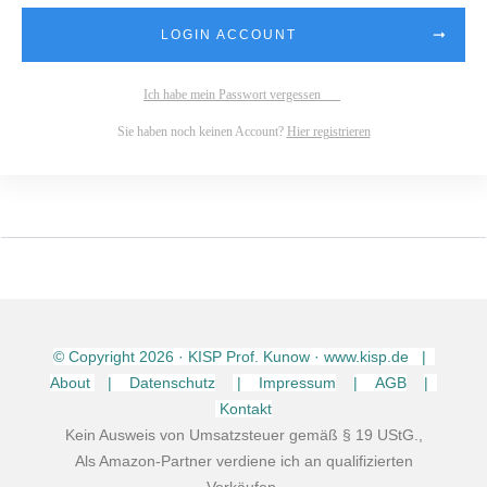
LOGIN ACCOUNT
Ich habe mein Passwort vergessen
Sie haben noch keinen Account?
Hier registrieren
© Copyright
2026
· KISP Prof. Kunow · www.kisp.de |
About
| Datenschutz
| Impressum
| AGB
|
Kontakt
Kein Ausweis von Umsatzsteuer gemäß § 19 UStG.,
Als Amazon-Partner verdiene ich an qualifizierten