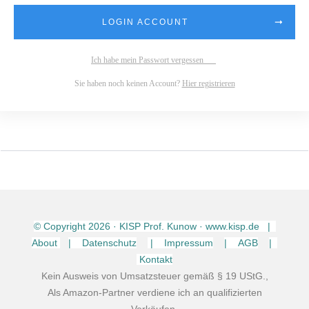
LOGIN ACCOUNT
Ich habe mein Passwort vergessen
Sie haben noch keinen Account?
Hier registrieren
© Copyright
2026
· KISP Prof. Kunow · www.kisp.de |
About
| Datenschutz
| Impressum
| AGB
|
Kontakt
Kein Ausweis von Umsatzsteuer gemäß § 19 UStG.,
Als Amazon-Partner verdiene ich an qualifizierten