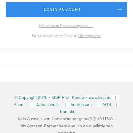
LOGIN ACCOUNT
Ich habe mein Passwort vergessen
Sie haben noch keinen Account?
Hier registrieren
© Copyright
2026
· KISP Prof. Kunow · www.kisp.de |
About
| Datenschutz
| Impressum
| AGB
|
Kontakt
Kein Ausweis von Umsatzsteuer gemäß § 19 UStG.,
Als Amazon-Partner verdiene ich an qualifizierten