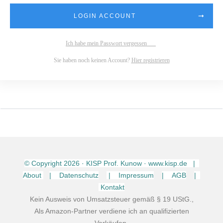
LOGIN ACCOUNT
Ich habe mein Passwort vergessen
Sie haben noch keinen Account?
Hier registrieren
© Copyright
2026
· KISP Prof. Kunow · www.kisp.de |
About
| Datenschutz
| Impressum
| AGB
|
Kontakt
Kein Ausweis von Umsatzsteuer gemäß § 19 UStG.,
Als Amazon-Partner verdiene ich an qualifizierten