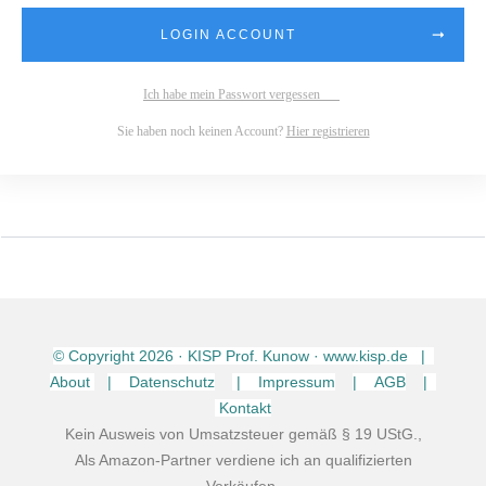
LOGIN ACCOUNT
Ich habe mein Passwort vergessen
Sie haben noch keinen Account?
Hier registrieren
© Copyright
2026
· KISP Prof. Kunow · www.kisp.de |
About
| Datenschutz
| Impressum
| AGB
|
Kontakt
Kein Ausweis von Umsatzsteuer gemäß § 19 UStG.,
Als Amazon-Partner verdiene ich an qualifizierten