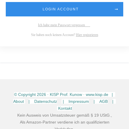
LOGIN ACCOUNT
Ich habe mein Passwort vergessen
Sie haben noch keinen Account?
Hier registrieren
© Copyright
2026
· KISP Prof. Kunow · www.kisp.de |
About
| Datenschutz
| Impressum
| AGB
|
Kontakt
Kein Ausweis von Umsatzsteuer gemäß § 19 UStG.,
Als Amazon-Partner verdiene ich an qualifizierten