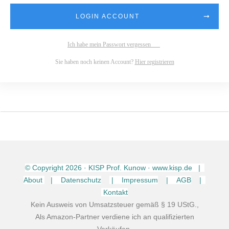
LOGIN ACCOUNT
Ich habe mein Passwort vergessen
Sie haben noch keinen Account?
Hier registrieren
© Copyright
2026
· KISP Prof. Kunow · www.kisp.de |
About
| Datenschutz
| Impressum
| AGB
|
Kontakt
Kein Ausweis von Umsatzsteuer gemäß § 19 UStG.,
Als Amazon-Partner verdiene ich an qualifizierten