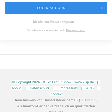
LOGIN ACCOUNT
Ich habe mein Passwort vergessen
Sie haben noch keinen Account?
Hier registrieren
© Copyright
2026
· KISP Prof. Kunow · www.kisp.de |
About
| Datenschutz
| Impressum
| AGB
|
Kontakt
Kein Ausweis von Umsatzsteuer gemäß § 19 UStG.,
Als Amazon-Partner verdiene ich an qualifizierten