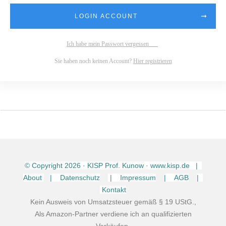
LOGIN ACCOUNT
Ich habe mein Passwort vergessen
Sie haben noch keinen Account?
Hier registrieren
© Copyright
2026
· KISP Prof. Kunow · www.kisp.de |
About
| Datenschutz
| Impressum
| AGB
|
Kontakt
Kein Ausweis von Umsatzsteuer gemäß § 19 UStG.,
Als Amazon-Partner verdiene ich an qualifizierten