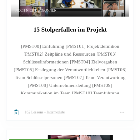
NOCH NICHT BEGONNEN
15 Stolperfallen im Projekt
[PMST00] Einführung [PMST01] Projektdefinition
[PMST02] Zeitpläne und Ressourcen [PMST03]
Schlüsselinformationen [PMST04] Zielvorgaben
[PMST05] Festlegung der Verantwortlichkeiten [PMST06]
Team Schlüsselpersonen [PMST07] Team Verantwortung
[PMST08] Unternehmensleitung [PMST09]
Kommunikation im Team [PMST10] Teamführung
[PMST11] Zeit- und Ressourcenkonflikte [PMST12]
Konflikte im Team [PMST13] Prozesse Projektsteuerung
162 Lessons
-
Intermediate
[PMST14] Fortschrittsüberwachung [PMST15] Claim-
Management [PMST16] Die nächsten Schritte [PMST17]
Fortschrittstest