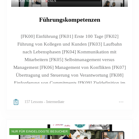
NOCH NICHT BEGONNEN
Führungskompetenzen
[FK00] Einführung [FK01] Erste 100 Tage [FK02]
Führung von Kollegen und Kunden [FK03] Laufbahn
nach Lebensphasen [FK04] Kommunikation mit
Mitarbeitern [FK05] Selbstmanagement versus
Management [FK06] Management von Konflikten [FK07]
Übertragung und Steuerung von Verantwortung [FK08]
Einforderung von Commitments [FK09] Zieldefinition im
Team [FK10] Einsatz von Routinen und Ritualen [FK11]
Projektstrukturierung und -planung [FK12] Trello-Board
157 Lessons
-
Intermediate
als Organisationstool [FK13] Organisation von
Besprechungen & Co [FK14] Organisation von
Präsentationen [FK15] Systematische Fortschrittsmessung
[FK16] Die nächsten Schritte [FK17] Fortschrittstest
NUR FÜR EINGELOGGTE BESUCHER