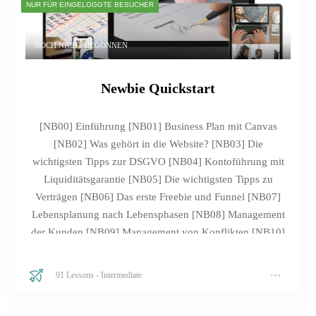
NUR FÜR EINGELOGGTE BESUCHER
NOCH NICHT BEGONNEN
Newbie Quickstart
[NB00] Einführung [NB01] Business Plan mit Canvas
[NB02] Was gehört in die Website? [NB03] Die
wichtigsten Tipps zur DSGVO [NB04] Kontoführung mit
Liquiditätsgarantie [NB05] Die wichtigsten Tipps zu
Verträgen [NB06] Das erste Freebie und Funnel [NB07]
Lebensplanung nach Lebensphasen [NB08] Management
der Kunden [NB09] Management von Konflikten [NB10]
Die nächsten Schritte [NB11] Fortschrittstest
91 Lessons
-
Intermediate