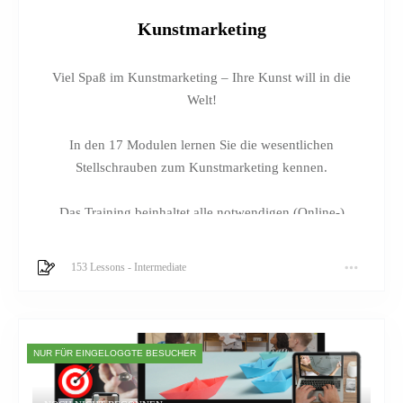
Kunstmarketing
Viel Spaß im Kunstmarketing – Ihre Kunst will in die
Welt!
In den 17 Modulen lernen Sie die wesentlichen
Stellschrauben zum Kunstmarketing kennen.
Das Training beinhaltet alle notwendigen (Online-)
Marketing Schritte, inklusive die Einführung in die NFTs
in der Kunst, um Ihre Kunst für Ihre Interessenten
153 Lessons
-
Intermediate
sichtbar zu machen.
Die Aufgaben und Reflexions-Anstösse sollen unbedingt
im Kurs bearbeitet und u m g e s e t z t werden sollen.
NUR FÜR EINGELOGGTE BESUCHER
Dabei erhalten Sie von mir praktische Unterstützung mit
vielen Beispielen.