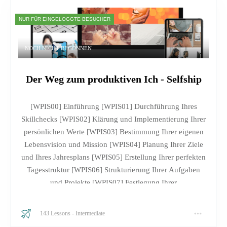
NUR FÜR EINGELOGGTE BESUCHER
NOCH NICHT BEGONNEN
Der Weg zum produktiven Ich - Selfship
[WPIS00] Einführung [WPIS01] Durchführung Ihres
Skillchecks [WPIS02] Klärung und Implementierung Ihrer
persönlichen Werte [WPIS03] Bestimmung Ihrer eigenen
Lebensvision und Mission [WPIS04] Planung Ihrer Ziele
und Ihres Jahresplans [WPIS05] Erstellung Ihrer perfekten
Tagesstruktur [WPIS06] Strukturierung Ihrer Aufgaben
und Projekte [WPIS07] Festlegung Ihrer
Selbstverpflichtung [WPIS08] Überwindung Ihrer
Widerstände und Blockaden [WPIS09] Umsetzung Ihrer
143 Lessons
-
Intermediate
Ziele mit geeigneten Methoden [WPIS10] Umsetzung