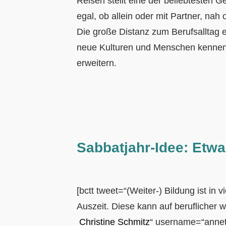
Reisen stellt eine der beliebtesten G
egal, ob allein oder mit Partner, nah
Die große Distanz zum Berufsalltag e
neue Kulturen und Menschen kennenz
erweitern.
Sabbatjahr-Idee: Etw
[bctt tweet=“(Weiter-) Bildung ist in v
Auszeit. Diese kann auf beruflicher 
Christine Schmitz
“ username=“anne